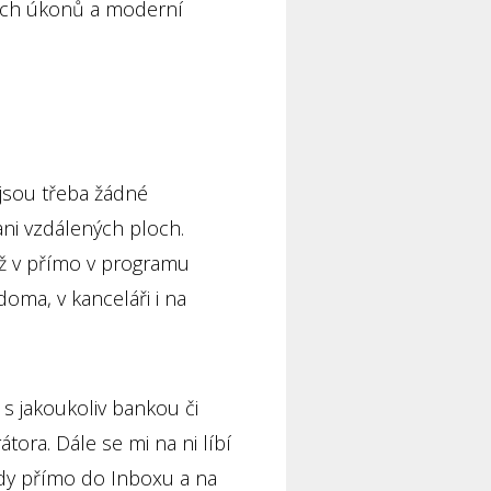
nních úkonů a moderní
ejsou třeba žádné
ani vzdálených ploch.
již v přímo v programu
doma, v kanceláři i na
i s jakoukoliv bankou či
tora. Dále se mi na ni líbí
ady přímo do Inboxu a na