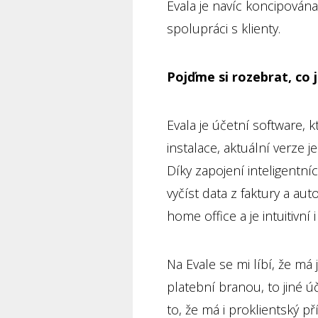
Evala je navíc koncipován
spolupráci s klienty.
Pojďme si rozebrat, co j
Evala je účetní software, 
instalace, aktuální verze 
Díky zapojení inteligentní
vyčíst data z faktury a aut
home office a je intuitivní
Na Evale se mi líbí, že má 
platební branou, to jiné ú
to, že má i proklientský 