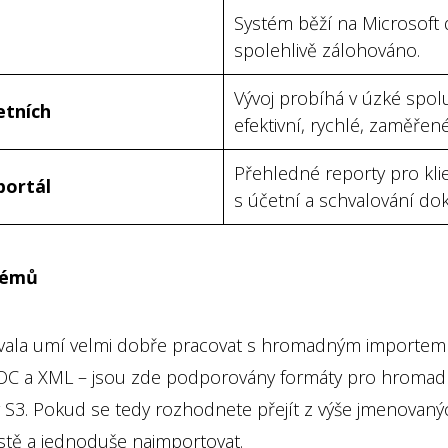
Systém běží na Microsoft
spolehlivě zálohováno.
Vývoj probíhá v úzké spol
etních
efektivní, rychlé, zaměřen
Přehledné reporty pro kli
portál
s účetní a schvalování do
stémů
 Evala umí velmi dobře pracovat s hromadným importem 
OC a XML – jsou zde podporovány formáty pro hromadn
3. Pokud se tedy rozhodnete přejít z výše jmenovaný
stě a jednoduše naimportovat.