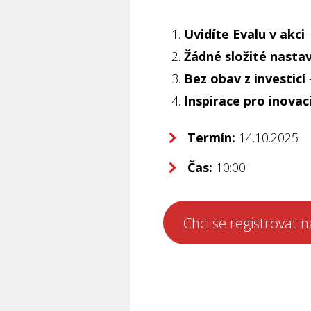
Uvidíte Evalu v akci
–
Žádné složité nasta
Bez obav z investicí
Inspirace pro inovac
Termín:
14.10.2025
Čas:
10:00
Chci se registrovat