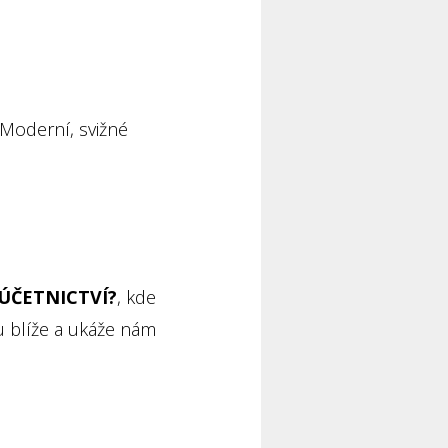
. Moderní, svižné
ÚČETNICTVÍ?
, kde
lu blíže a ukáže nám