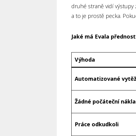
druhé straně vidí výstupy
a to je prostě pecka. Pokud
Jaké má Evala přednost
Výhoda
Automatizované vytě
Žádné počáteční nákl
Práce odkudkoli