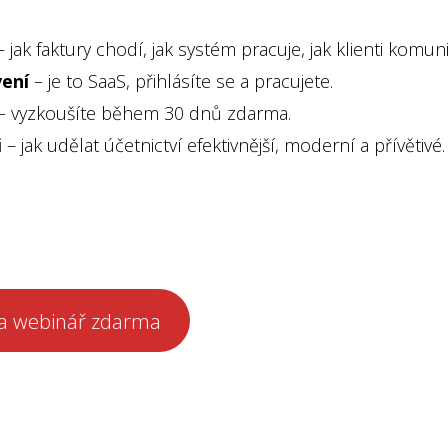
 jak faktury chodí, jak systém pracuje, jak klienti komuni
vení
– je to SaaS, přihlásíte se a pracujete.
– vyzkoušíte během 30 dnů zdarma.
i
– jak udělat účetnictví efektivnější, moderní a přívětivé.
 na webinář zdarma