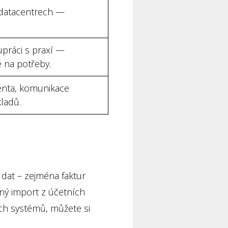
 datacentrech —
upráci s praxí —
é na potřeby.
enta, komunikace
kladů.
dat – zejména faktur
ý import z účetních
ch systémů, můžete si