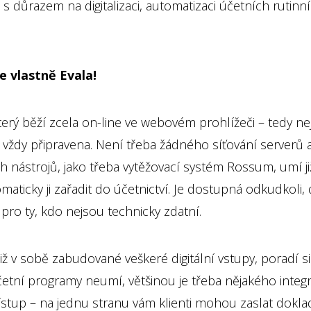
a s důrazem na digitalizaci, automatizaci účetních ruti
e vlastně Evala!
který běží zcela on-line ve webovém prohlížeči – tedy n
je vždy připravena. Není třeba žádného síťování serverů 
ch nástrojů, jako třeba vytěžovací systém Rossum, umí 
omaticky ji zařadit do účetnictví. Je dostupná odkudkoli, 
 i pro ty, kdo nejsou technicky zdatní.
již v sobě zabudované veškeré digitální vstupy, poradí s
četní programy neumí, většinou je třeba nějakého integrá
přístup – na jednu stranu vám klienti mohou zaslat dokl