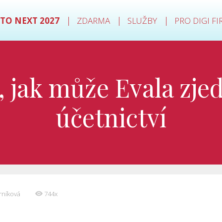
TO NEXT 2027
ZDARMA
SLUŽBY
PRO DIGI F
, jak může Evala zje
účetnictví
rníková
744x