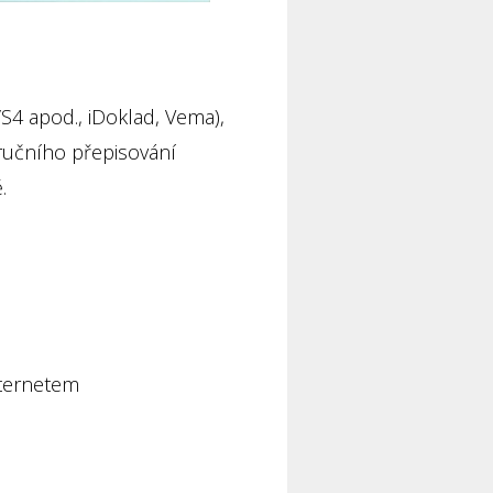
S4 apod., iDoklad, Vema),
ručního přepisování
.
nternetem