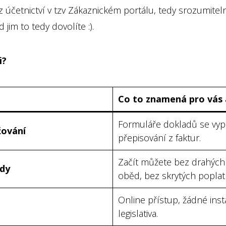
 z účetnictví v tzv Zákaznickém portálu, tedy srozumite
 jim to tedy dovolíte :).
i?
Co to znamená pro vás 
Formuláře dokladů se vyp
žování
přepisování z faktur.
Začít můžete bez drahých 
ady
oběd, bez skrytých poplat
Online přístup, žádné inst
legislativa.