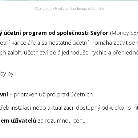
Objevte, jak Evala zjednodušuje účetnictví
ý účetní program od společnosti Seyfor
(Money S3/
etní kanceláře a samostatné účetní. Pomáhá zbavit se 
tých záloh, účetnictví dělá jednoduše, rychle a přehledně
by byl:
vní
– připraven už pro praxi účetních
řeb instalací nebo aktualizací, dostupný odkudkoli s i
em uživatelů
za rozumnou cenu