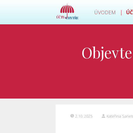
ÚVODEM
ÚČ
Objevte
2.10. 2025
Kateřina Sanet