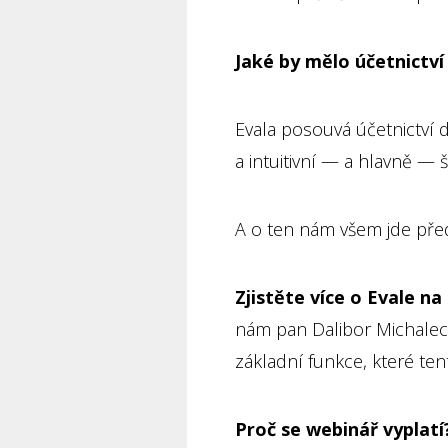
Jaké by mělo účetnictví 
Evala posouvá účetnictví d
a intuitivní — a hlavně — š
A o ten nám všem jde př
Zjistěte více o Evale na
nám pan Dalibor Michalec z
základní funkce, které te
Proč se webinář vyplatí