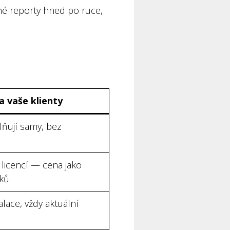
lné reporty hned po ruce,
a vaše klienty
lňují samy, bez
licencí — cena jako
ků.
alace, vždy aktuální