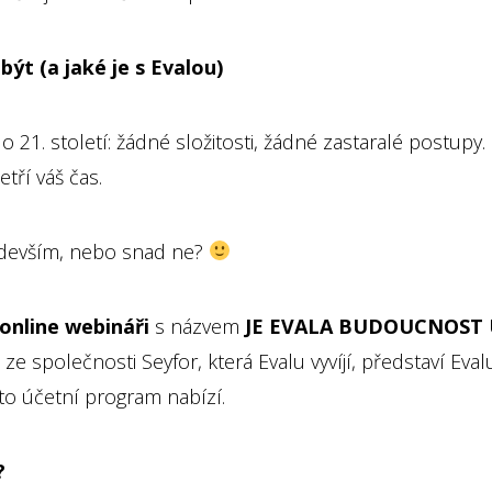
být (a jaké je s Evalou)
o 21. století: žádné složitosti, žádné zastaralé postupy
etří váš čas.
edevším, nebo snad ne?
 online webináři
s názvem
JE EVALA BUDOUCNOST 
e společnosti Seyfor, která Evalu vyvíjí, představí Eva
nto účetní program nabízí.
?